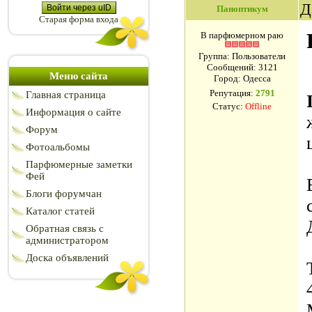
Д
Войти через uID
Паноптикум
Старая форма входа
В парфюмерном раю
Группа: Пользователи
Сообщений:
3121
Меню сайта
Город: Одесса
Репутация:
2791
Главная страница
Статус:
Offline
Информация о сайте
Форум
Фотоальбомы
Парфюмерные заметки
Фей
Блоги форумчан
Каталог статей
Обратная связь с
администратором
Доска объявлений