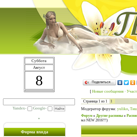
Суббота
Август
8
Поделиться…
[
Новые сообщения
·
Участ
1
Страница
1
из
1
Yandex-
Google-
Модератор форума:
yuliko
,
Ти
Форум
»
Другие распивы
»
Распи
*
мл NEW 2016!!!)
Форма входа