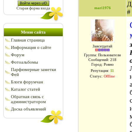
Д
Войти через uID
mari1976
Старая форма входа
Меню сайта
Главная страница
Завсегдатай
Информация о сайте
Форум
Группа: Пользователи
Сообщений:
218
Фотоальбомы
Город: Ровно
Парфюмерные заметки
Репутация:
11
Фей
Статус:
Offline
Блоги форумчан
Каталог статей
Обратная связь с
администратором
Доска объявлений