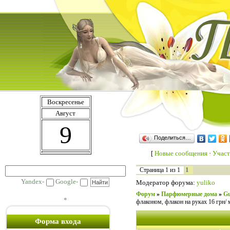
Воскресенье
Август
9
Поделиться…
[
Новые сообщения
·
Участ
1
Страница
1
из
1
Yandex-
Google-
Модератор форума:
yuliko
Форум
»
Парфюмерные дома
»
Gu
*
флаконом, флакон на руках 16 грн/ 
Форма входа