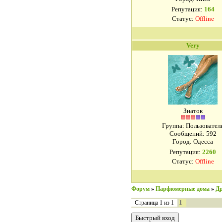
Репутация:
164
Статус:
Offline
Very
Знаток
Группа: Пользовател
Сообщений:
592
Город: Одесса
Репутация:
2260
Статус:
Offline
Форум
»
Парфюмерные дома
»
Др
1
Страница
1
из
1