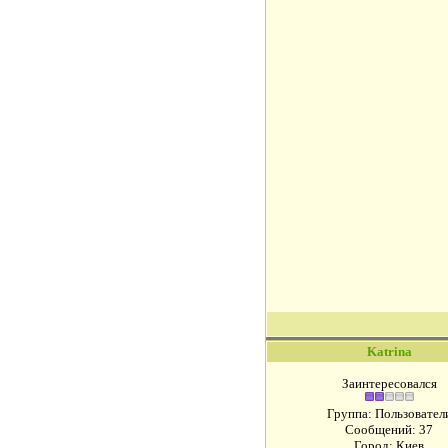
Katrina
Заинтересовался
Группа: Пользовател
Сообщений:
37
Город: Киев