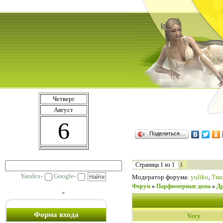
Четверг
Август
6
Поделиться…
1
Страница
1
из
1
Yandex-
Google-
Модератор форума:
yuliko
,
Ти
Форум
»
Парфюмерные дома
»
Др
*
Форма входа
Very