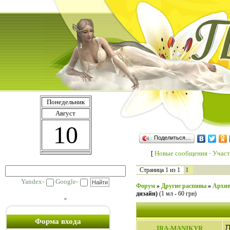
Понедельник
Август
10
Поделиться…
[
Новые сообщения
·
Участ
1
Страница
1
из
1
Yandex-
Google-
Форум
»
Другие распивы
»
Архив
дизайн)
(1 мл - 60 грн)
*
Форма входа
Д
IRA-MANIKYR