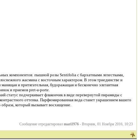
ных компонентов: пышной розы Sentifolia с бархатными лепестками,
елоснежного жасмина с восточным характером. В этом триединстве и
манящая и притягательная, будоражащая и бесконечно элегантная
нок и приемов pret-a-porte.
кий статус подчеркивает флакончик в виде перевернутой пирамиды с
контрастного оттенка. Парфюмированная вода станет украшением вашего
 образа, который вызывает восхищение.
Сообщение отредактировал
mari1976
-
Вторник, 01 Ноября 2016, 10:23