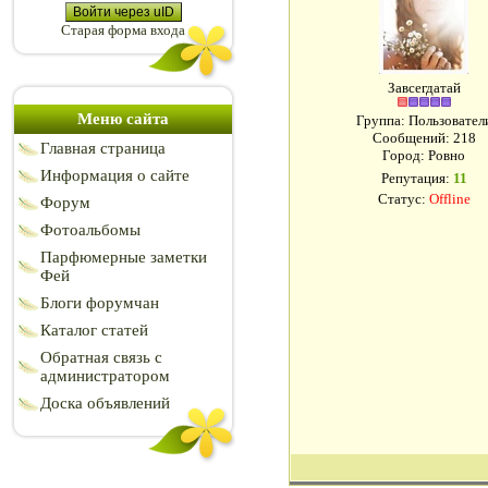
Войти через uID
Старая форма входа
Завсегдатай
Меню сайта
Группа: Пользовател
Сообщений:
218
Главная страница
Город: Ровно
Информация о сайте
Репутация:
11
Статус:
Offline
Форум
Фотоальбомы
Парфюмерные заметки
Фей
Блоги форумчан
Каталог статей
Обратная связь с
администратором
Доска объявлений