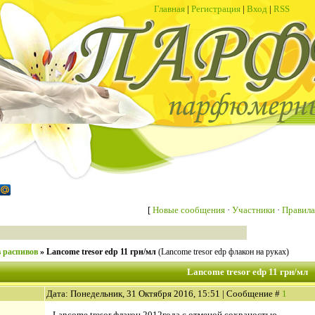
Главная
|
Регистрация
|
Вход
|
RSS
[
Новые сообщения
·
Участники
·
Правила
 распивов
»
Lancome tresor edp 11 грн/мл
(Lancome tresor edp флакон на руках)
Lancome tresor edp 11 грн/мл
Дата: Понедельник, 31 Октября 2016, 15:51 | Сообщение #
1
Lancome tresor флакон 2012года с отменой сохраностью