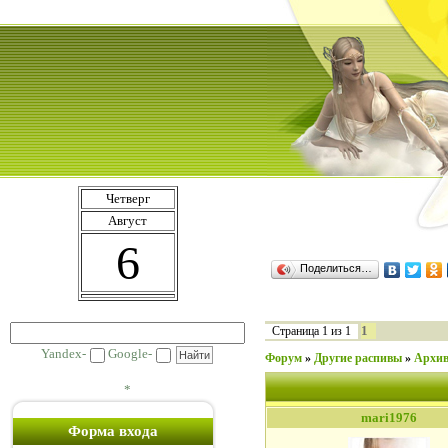
Четверг
Август
6
Поделиться…
1
Страница
1
из
1
Yandex-
Google-
Форум
»
Другие распивы
»
Архив
*
mari1976
Форма входа