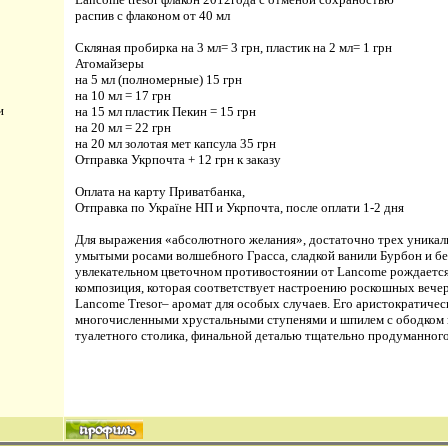
распив с флаконом от 40 мл
Скляная пробирка на 3 мл= 3 грн, пластик на 2 мл= 1 грн
Атомайзеры
на 5 мл (полномерные) 15 грн
на 10 мл = 17 грн
и
на 15 мл пластик Пекин = 15 грн
на 20 мл = 22 грн
на 20 мл золотая мет капсула 35 грн
Отправка Укрпочта + 12 грн к заказу
Оплата на карту Приватбанка,
Отправка по Україне НП и Укрпочта, после оплати 1-2 дня
Для выражения «абсолютного желания», достаточно трех уникаль
умытыми росами волшебного Грасса, сладкой ванили Бурбон и б
увлекательном цветочном противостоянии от Lancome рождается 
композиция, которая соответствует настроению роскошных вечери
Lancome Tresor– аромат для особых случаев. Его аристократичес
многочисленными хрустальными ступенями и шпилем с ободком 
туалетного столика, финальной деталью тщательно продуманного