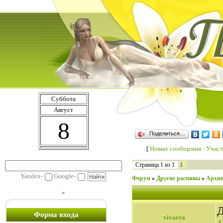
Суббота
Август
8
Поделиться…
[
Новые сообщения
·
Участ
1
Страница
1
из
1
Yandex-
Google-
Форум
»
Другие распивы
»
Архив
*
Д
Форма входа
vivarra