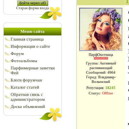
1
Войти через uID
Старая форма входа
Меню сайта
Главная страница
Информация о сайте
Форум
ПарфОхотница
Фотоальбомы
Группа: Активный
Парфюмерные заметки
распивающий
Сообщений:
4964
Фей
Город: Владимир-
Блоги форумчан
Волынский
Каталог статей
Репутация:
18245
Статус:
Offline
Обратная связь с
администратором
Доска объявлений