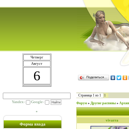
Четверг
Август
6
Поделиться…
1
Страница
1
из
1
Yandex-
Google-
Форум
»
Другие распивы
»
Архив
*
vivarra
Форма входа