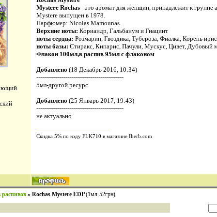
Mystere Rochas
- это аромат для женщин, принадлежит к группе 
Mystere выпущен в 1978.
Парфюмер: Nicolas Mamounas.
Верхние ноты:
Кориандр, Гальбанум и Гиацинт
ноты сердца:
Розмарин, Гвоздика, Тубероза, Фиалка, Корень ири
ноты базы:
Стиракс, Кипарис, Пачули, Мускус, Цивет, Дубовый м
Флакон 100мл,в распив 95мл с флаконом
Добавлено
(18 Декабрь 2016, 10:34)
---------------------------------------------
5мл-другой ресурс
вающий
Добавлено
(25 Январь 2017, 19:43)
ский
---------------------------------------------
не актуально
Скидка 5% по коду FLK710 в магазине Iherb.com
 распивов
»
Rochas Mystere EDP
(1мл-52грн)