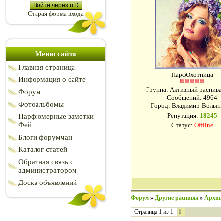
Войти через uID
Старая форма входа
Меню сайта
Главная страница
ПарфОхотница
Информация о сайте
Группа: Активный распи
Форум
Сообщений:
4964
Фотоальбомы
Город: Владимир-Волын
Репутация:
18245
Парфюмерные заметки
Фей
Статус:
Offline
Блоги форумчан
Каталог статей
Обратная связь с
администратором
Доска объявлений
Форум
»
Другие распивы
»
Архив
1
Страница
1
из
1