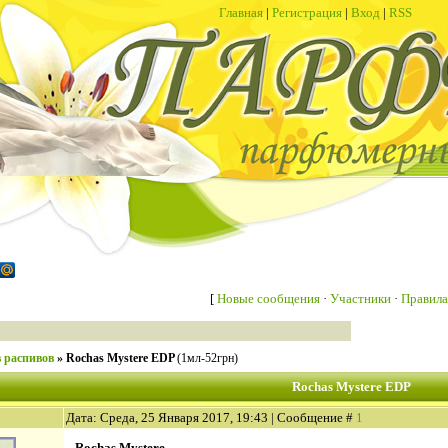
Главная
|
Регистрация
|
Вход
|
RSS
[
Новые сообщения
·
Участники
·
Правила
 распивов
»
Rochas Mystere EDP
(1мл-52грн)
Rochas Mystere EDP
Дата: Среда, 25 Января 2017, 19:43 | Сообщение #
1
Rochas Mystere