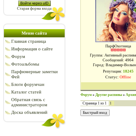
Войти через uID
Старая форма входа
Меню сайта
Главная страница
ПарфОхотница
Информация о сайте
Группа: Активный распи
Форум
Сообщений:
4964
Фотоальбомы
Город: Владимир-Волын
Репутация:
18245
Парфюмерные заметки
Фей
Статус:
Offline
Блоги форумчан
Каталог статей
Форум
»
Другие распивы
»
Архив
Обратная связь с
1
Страница
1
из
1
администратором
Доска объявлений