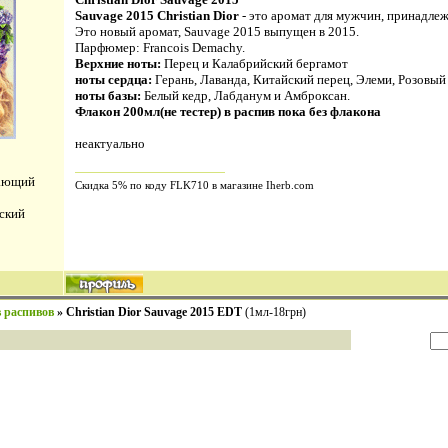
Sauvage 2015 Christian Dior
- это аромат для мужчин, принадле
Это новый аромат, Sauvage 2015 выпущен в 2015.
Парфюмер: Francois Demachy.
Верхние ноты:
Перец и Калабрийский бергамот
ноты сердца:
Герань, Лаванда, Китайский перец, Элеми, Розовый
ноты базы:
Белый кедр, Лабданум и Амброксан.
Флакон 200мл(не тестер) в распив пока без флакона
неактуально
вающий
Скидка 5% по коду FLK710 в магазине Iherb.com
ский
 распивов
»
Christian Dior Sauvage 2015 EDT
(1мл-18грн)