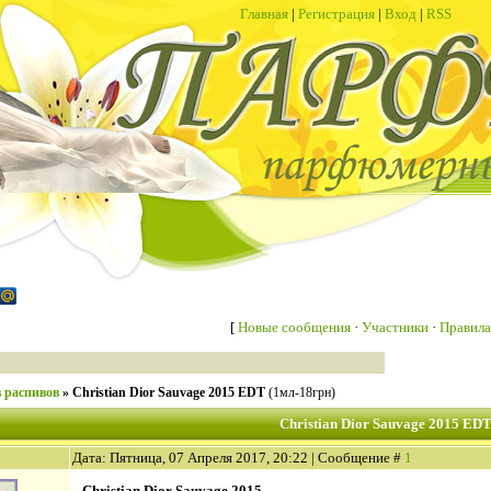
Главная
|
Регистрация
|
Вход
|
RSS
[
Новые сообщения
·
Участники
·
Правила
 распивов
»
Christian Dior Sauvage 2015 EDT
(1мл-18грн)
Christian Dior Sauvage 2015 ED
Дата: Пятница, 07 Апреля 2017, 20:22 | Сообщение #
1
Christian Dior Sauvage 2015