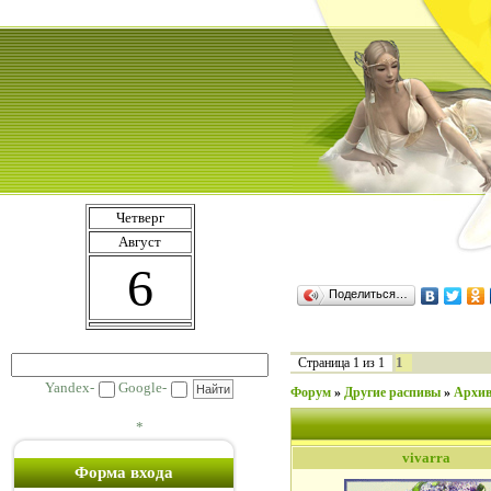
Четверг
Август
6
Поделиться…
1
Страница
1
из
1
Yandex-
Google-
Форум
»
Другие распивы
»
Архив
*
vivarra
Форма входа