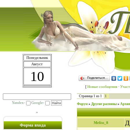
Понедельник
Август
10
Поделиться…
[
Новые сообщения
·
Участ
1
Страница
1
из
1
Yandex-
Google-
Форум
»
Другие распивы
»
Архив
*
Д
Meliss_8
Форма входа