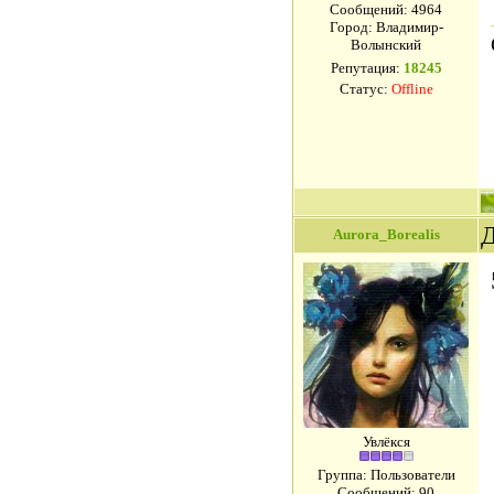
Сообщений:
4964
Город: Владимир-
Волынский
Репутация:
18245
Статус:
Offline
Д
Aurora_Borealis
Увлёкся
Группа: Пользователи
Сообщений:
90