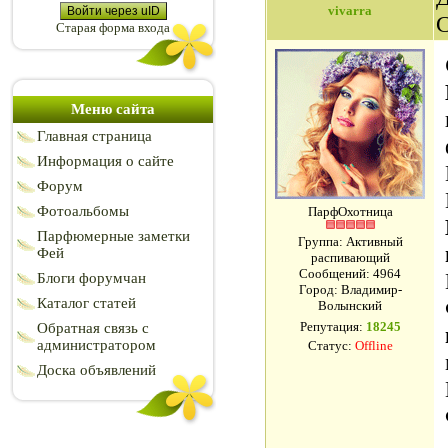
vivarra
Войти через uID
Старая форма входа
Меню сайта
Главная страница
Информация о сайте
Форум
Фотоальбомы
ПарфОхотница
Парфюмерные заметки
Группа: Активный
Фей
распивающий
Сообщений:
4964
Блоги форумчан
Город: Владимир-
Каталог статей
Волынский
Репутация:
18245
Обратная связь с
администратором
Статус:
Offline
Доска объявлений