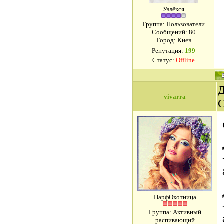
Увлёкся
Группа: Пользователи
Сообщений:
80
Город: Киев
Репутация:
199
Статус:
Offline
Д
vivarra
ПарфОхотница
Группа: Активный
распивающий