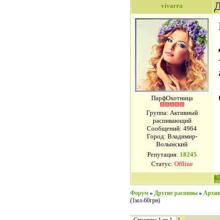
Д
vivarra
ПарфОхотница
Группа: Активный
распивающий
Сообщений:
4964
Город: Владимир-
Волынский
Репутация:
18245
Статус:
Offline
Форум
»
Другие распивы
»
Архив
(1мл-60грн)
1