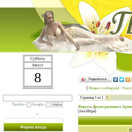
Суббота
Август
8
Поделиться…
[
Новые сообщения
·
Участ
1
Страница
1
из
1
Yandex-
Google-
Форум
»
Другие распивы
»
Архив
(1мл-60грн)
*
Форма входа
Д