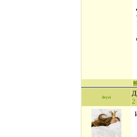
Д
deyzi
2