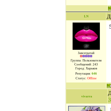
Д
LN
Завсегдатай
Группа: Пользователи
Сообщений:
243
Город: Харьков
Репутация:
646
Статус:
Offline
Д
vivarra
3