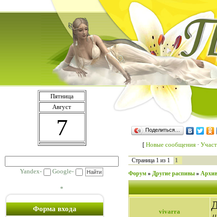
Пятница
Август
7
Поделиться…
[
Новые сообщения
·
Участ
1
Страница
1
из
1
Yandex-
Google-
Форум
»
Другие распивы
»
Архив
*
Д
Форма входа
vivarra