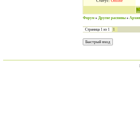
Статус:
Offline
Форум
»
Другие распивы
»
Архив
1
Страница
1
из
1