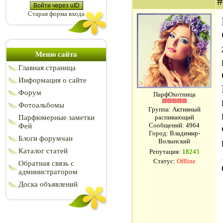
Войти через uID
Старая форма входа
Меню сайта
Главная страница
Информация о сайте
Форум
ПарфОхотница
Фотоальбомы
Группа: Активный
Парфюмерные заметки
распивающий
Сообщений:
4964
Фей
Город: Владимир-
Блоги форумчан
Волынский
Каталог статей
Репутация:
18245
Статус:
Offline
Обратная связь с
администратором
Доска объявлений