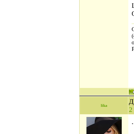
Д
lika
2
.