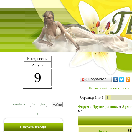
Воскресенье
Август
9
Поделиться…
[
Новые сообщения
·
Участ
1
Страница
1
из
1
Yandex-
Google-
Форум
»
Другие распивы
»
Архив
мл.
*
Форма входа
Д
Jams