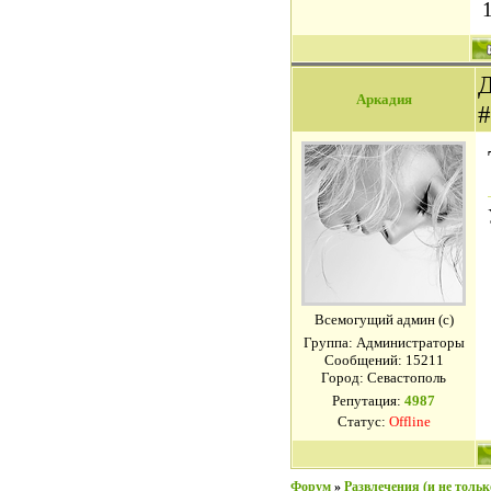
Д
Аркадия
Всемогущий админ (с)
Группа: Администраторы
Сообщений:
15211
Город: Севастополь
Репутация:
4987
Статус:
Offline
Форум
»
Развлечения (и не только