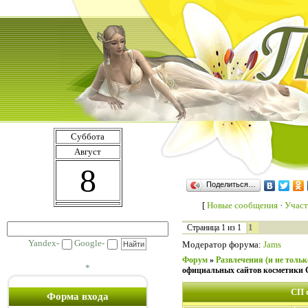
Суббота
Август
8
Поделиться…
[
Новые сообщения
·
Участ
1
Страница
1
из
1
Yandex-
Google-
Модератор форума:
Jams
Форум
»
Развлечения (и не только
*
официальных сайтов косметик
СП 
Форма входа