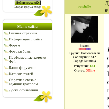
Д
Войти через uID
roschelle
Старая форма входа
Меню сайта
Главная страница
Информация о сайте
Форум
Знаток
Фотоальбомы
Группа: Пользователи
Сообщений:
512
Парфюмерные заметки
Город: Винница
Фей
Репутация:
644
Блоги форумчан
Статус:
Offline
Каталог статей
Обратная связь с
администратором
Доска объявлений