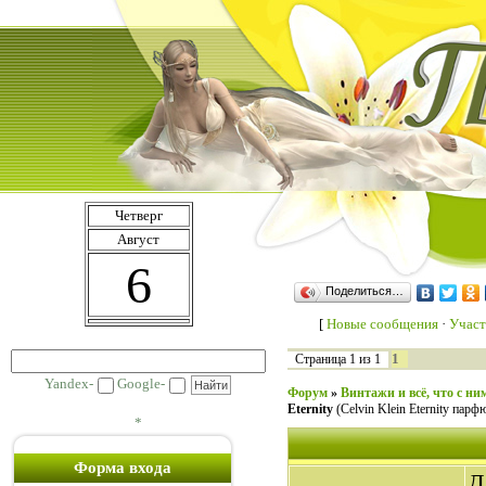
Четверг
Август
6
Поделиться…
[
Новые сообщения
·
Участ
1
Страница
1
из
1
Yandex-
Google-
Форум
»
Винтажи и всё, что с ни
Eternity
(Сelvin Klein Eternity парф
*
Форма входа
Д