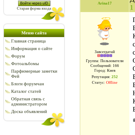
Arina17
Войти через uID
1
Старая форма входа
Меню сайта
Главная страница
Информация о сайте
Завсегдатай
Форум
Группа: Пользователи
Фотоальбомы
Сообщений:
166
Город: Киев
Парфюмерные заметки
Фей
Репутация:
252
Статус:
Offline
Блоги форумчан
Каталог статей
Обратная связь с
администратором
Доска объявлений