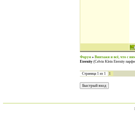
Форум
»
Винтажи и всё, что с ни
Eternity
(Сelvin Klein Eternity парф
1
Страница
1
из
1